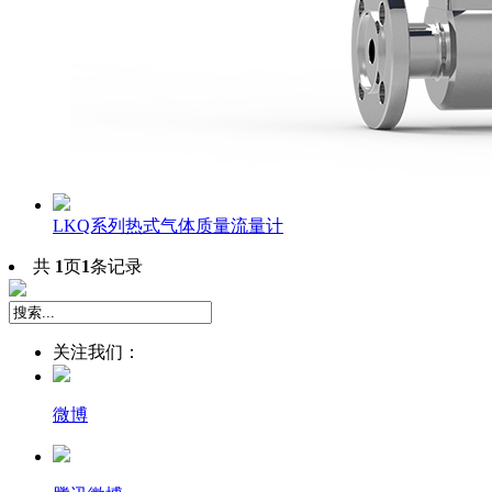
LKQ系列热式气体质量流量计
共
1
页
1
条记录
关注我们：
微博