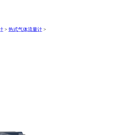
计
>
热式气体流量计
>